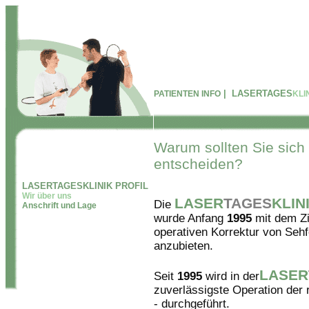
| LASERTAGES
PATIENTEN INFO
KLI
Warum sollten Sie sich
entscheiden?
LASERTAGESKLINIK PROFIL
Wir über uns
LASER
TAGES
KLIN
Die
Anschrift und Lage
wurde Anfang
1995
mit dem Zi
operativen Korrektur von Sehf
anzubieten.
LASER
Seit
1995
wird in der
zuverlässigste Operation der 
- durchgeführt.