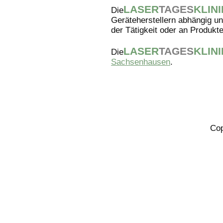
LASER
TAGES
KLINI
Die
Geräteherstellern abhängig un
der Tätigkeit oder an Produkt
LASER
TAGES
KLINI
Die
Sachsenhausen
.
Co