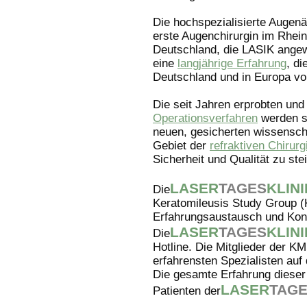
Die hochspezialisierte Augenä
erste Augenchirurgin im Rhein
Deutschland, die LASIK angew
eine
langjährige Erfahrung
, d
Deutschland und in Europa v
Die seit Jahren erprobten un
Operationsverfahren
werden st
neuen, gesicherten wissensch
Gebiet der
refraktiven Chirurg
Sicherheit und Qualität zu ste
LASER
TAGES
KLINI
Die
Keratomileusis Study Group (
Erfahrungsaustausch und Kons
LASER
TAGES
KLINI
Die
Hotline. Die Mitglieder der K
erfahrensten Spezialisten auf 
Die gesamte Erfahrung dieser
LASER
TAG
Patienten der